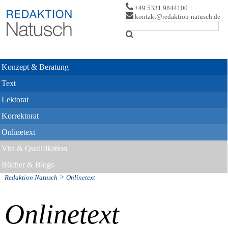
Logo
+49 5331 9844100
kontakt@redaktion-natusch.de
Konzept & Beratung
Text
Lektorat
Korrektorat
Onlinetext
Vita & Qualifikation
Bücher & Blogs
>
Redaktion Natusch
Onlinetext
Onlinetext