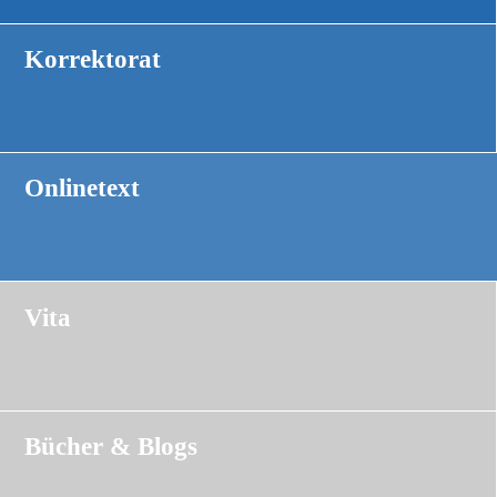
Korrektorat
text
Onlinetext
SEO‑Optimierung
Vita
Meine Vita
Bücher & Blogs
Bücher & Blogs