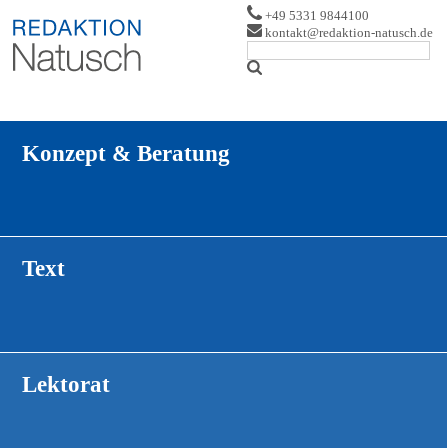
Logo
+49 5331 9844100
kontakt@redaktion-natusch.de
Konzept & Beratung
text
Text
text
Lektorat
Text