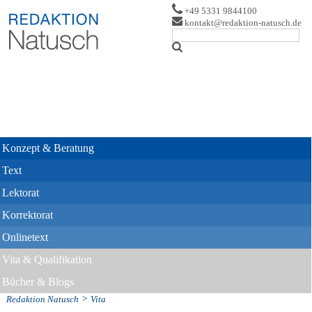
Logo
+49 5331 9844100
kontakt@redaktion-natusch.de
Konzept & Beratung
Text
Lektorat
Korrektorat
Onlinetext
Vita & Qualifikation
Bücher & Blogs
>
Redaktion Natusch
Vita